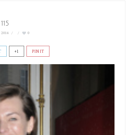
115
 2014
0
T
+1
PIN IT