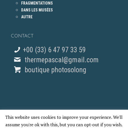
FRAGMENTATIONS
DANS LES MUSÉES
AUTRE
CONTACT
+00 (33) 6 47 97 33 59
thermepascal@gmail.com
boutique photosolong
This website uses cookies to improve your experience. We'll
© 2018 Pascal Therme - REPORTAGES PHOTO PARIS
assume you're ok with this, but you can opt-out if you wish.