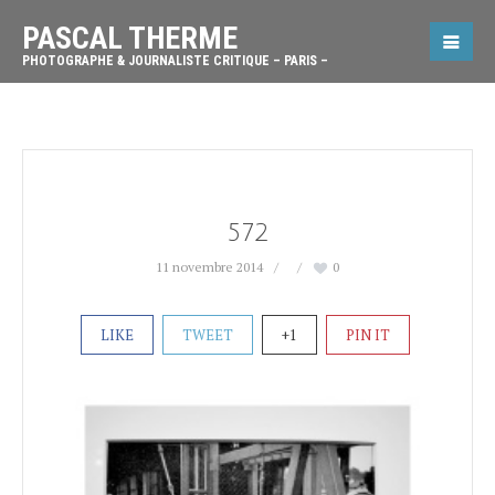
PASCAL THERME
PHOTOGRAPHE & JOURNALISTE CRITIQUE – PARIS –
572
11 novembre 2014
0
LIKE
TWEET
+1
PIN IT