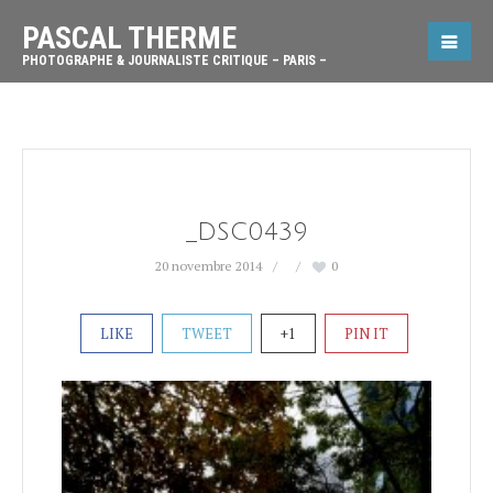
PASCAL THERME
PHOTOGRAPHE & JOURNALISTE CRITIQUE – PARIS –
_DSC0439
20 novembre 2014
0
LIKE
TWEET
+1
PIN IT