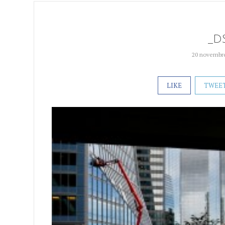
_D
20 novembr
LIKE
TWEE