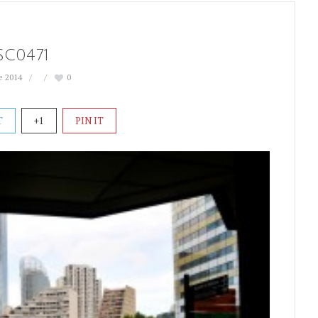
SC0471
e 2014
0
T
+1
PIN IT