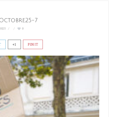
Octobre25-7
2025
0
T
+1
PIN IT