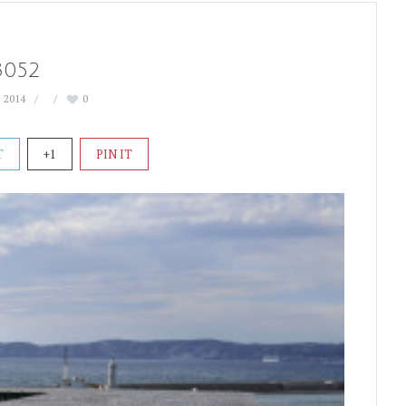
3052
 2014
0
T
+1
PIN IT