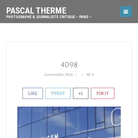
PASCAL THERME
PHOTOGRAPHE & JOURNALISTE CRITIQUE – PARIS –
4098
6 novembre 2014
0
LIKE
TWEET
+1
PIN IT