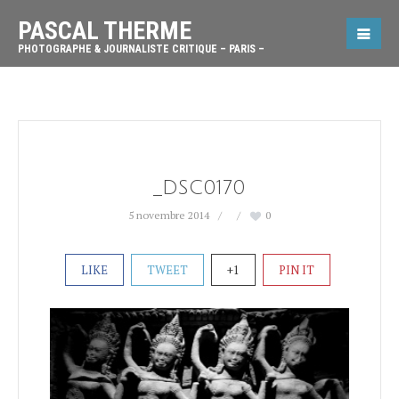
PASCAL THERME
PHOTOGRAPHE & JOURNALISTE CRITIQUE – PARIS –
_DSC0170
5 novembre 2014
0
LIKE
TWEET
+1
PIN IT