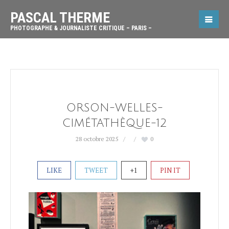
PASCAL THERME
PHOTOGRAPHE & JOURNALISTE CRITIQUE – PARIS –
ORSON-WELLES-
CIMÉTATHÈQUE-12
28 octobre 2025
0
LIKE
TWEET
+1
PIN IT