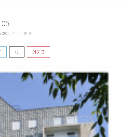
05
e 2014
0
T
+1
PIN IT