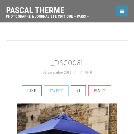
PASCAL THERME
PHOTOGRAPHE & JOURNALISTE CRITIQUE – PARIS –
_DSC0081
14 novembre 2014
0
LIKE
TWEET
+1
PIN IT