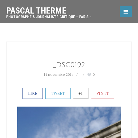
PASCAL THERME
PHOTOGRAPHE & JOURNALISTE CRITIQUE – PARIS –
_DSC0192
14 novembre 2014
0
LIKE
TWEET
+1
PIN IT