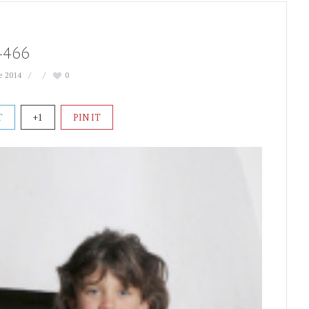
4466
e 2014
0
T
+1
PIN IT