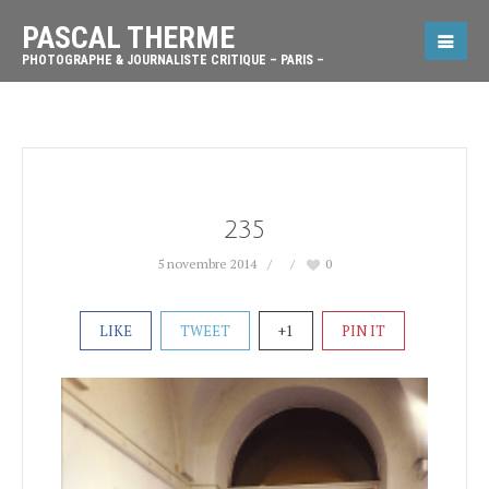
PASCAL THERME
PHOTOGRAPHE & JOURNALISTE CRITIQUE – PARIS –
235
5 novembre 2014
0
LIKE
TWEET
+1
PIN IT