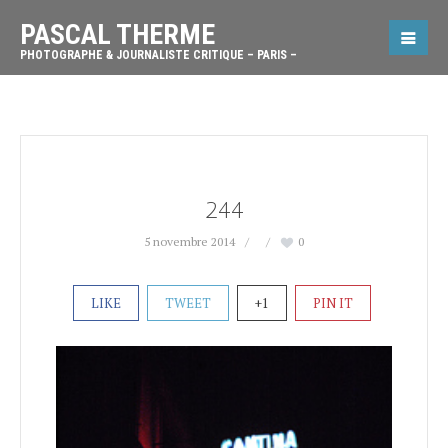
PASCAL THERME
PHOTOGRAPHE & JOURNALISTE CRITIQUE – PARIS –
244
5 novembre 2014
0
LIKE
TWEET
+1
PIN IT