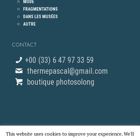
MODE
FRAGMENTATIONS
DANS LES MUSÉES
AUTRE
CONTACT
+00 (33) 6 47 97 33 59
thermepascal@gmail.com
boutique photosolong
This website uses cookies to improve your experience. We'll
© 2018 Pascal Therme - REPORTAGES PHOTO PARIS