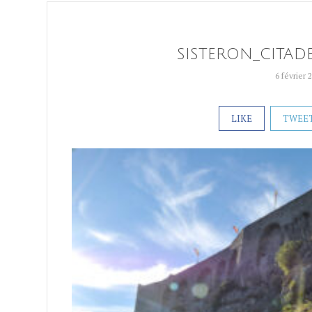
SISTERON_CITAD
6 février 
LIKE
TWEE