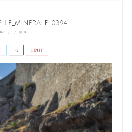
ELLE_MINERALE-0394
2023
0
T
+1
PIN IT