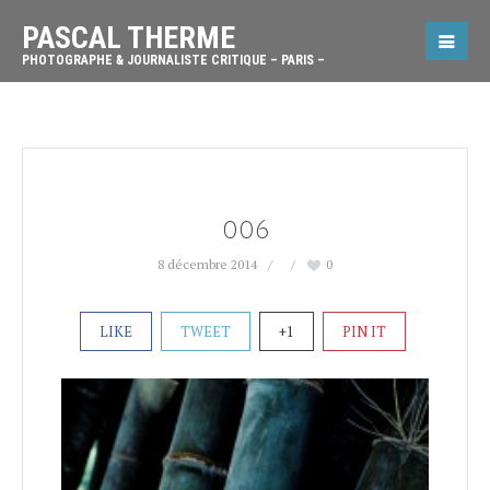
PASCAL THERME
PHOTOGRAPHE & JOURNALISTE CRITIQUE – PARIS –
006
8 décembre 2014
0
LIKE
TWEET
+1
PIN IT