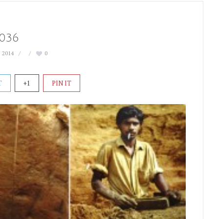
036
 2014
0
T
+1
PIN IT