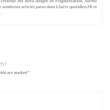
E...créateur des méta-images en Fragmentation. Auteur
e nombreux articles parus dans L'Autre quotidien.FR et
.
ts?
elds are marked *