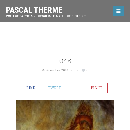
PASCAL THERME
PHOTOGRAPHE & JOURNALISTE CRITIQUE – PARIS –
048
8 décembre 2014
0
LIKE
TWEET
+1
PIN IT