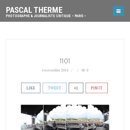
PASCAL THERME
PHOTOGRAPHE & JOURNALISTE CRITIQUE – PARIS –
1101
6 novembre 2014
0
LIKE
TWEET
+1
PIN IT