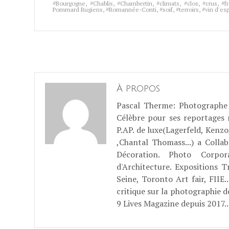
Bourgogne
,
Chablis
,
Chambertin
,
climats
,
clos
,
crus
,
f
Pommard Rugiens
,
Romannée-Conti
,
soif
,
terroirs
,
vin d'esp
À propos
Pascal Therme
: Photographe 
Célèbre pour ses reportages
P.AP. de luxe(Lagerfeld, Kenzo
,Chantal Thomass...) a Coll
Décoration. Photo Corpo
d'Architecture. Expositions T
Seine, Toronto Art fair, FII
critique sur la photographie d
9 Lives Magazine depuis 2017..