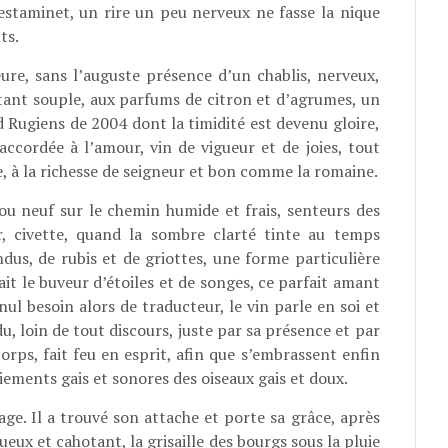
’estaminet, un rire un peu nerveux ne fasse la nique
ts.
eure, sans l’auguste présence d’un chablis, nerveux,
rtant souple, aux parfums de citron et d’agrumes, un
Rugiens de 2004 dont la timidité est devenu gloire,
accordée à l’amour, vin de vigueur et de joies, tout
 à la richesse de seigneur et bon comme la romaine.
sou neuf sur le chemin humide et frais, senteurs des
r, civette, quand la sombre clarté tinte au temps
ndus, de rubis et de griottes, une forme particulière
ait le buveur d’étoiles et de songes, ce parfait amant
nul besoin alors de traducteur, le vin parle en soi et
u, loin de tout discours, juste par sa présence et par
orps, fait feu en esprit, afin que s’embrassent enfin
ments gais et sonores des oiseaux gais et doux.
age. Il a trouvé son attache et porte sa grâce, après
oueux et cahotant, la grisaille des bourgs sous la pluie