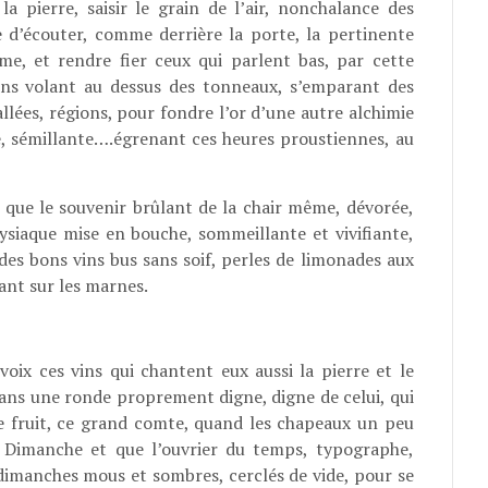
a pierre, saisir le grain de l’air, nonchalance des
e d’écouter, comme derrière la porte, la pertinente
me, et rendre fier ceux qui parlent bas, par cette
ns volant au dessus des tonneaux, s’emparant des
llées, régions, pour fondre l’or d’une autre alchimie
ve, sémillante….égrenant ces heures proustiennes, au
e que le souvenir brûlant de la chair même, dévorée,
onysiaque mise en bouche, sommeillante et vivifiante,
des bons vins bus sans soif, perles de limonades aux
ant sur les marnes.
ix ces vins qui chantent eux aussi la pierre et le
, dans une ronde proprement digne, digne de celui, qui
e fruit, ce grand comte, quand les chapeaux un peu
 Dimanche et que l’ouvrier du temps, typographe,
s dimanches mous et sombres, cerclés de vide, pour se