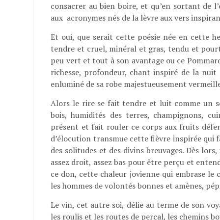
consacrer au bien boire, et qu’en sortant de l
aux acronymes nés de la lèvre aux vers inspiran
Et oui, que serait cette poésie née en cette h
tendre et cruel, minéral et gras, tendu et pou
peu vert et tout à son avantage ou ce Pommard 
richesse, profondeur, chant inspiré de la nuit 
enluminé de sa robe majestueusement vermeille,
Alors le rire se fait tendre et luit comme un 
bois, humidités des terres, champignons, cui
présent et fait rouler ce corps aux fruits défe
d’élocution transmue cette fièvre inspirée qui f
des solitudes et des divins breuvages. Dès lors, 
assez droit, assez bas pour être perçu et entend
ce don, cette chaleur jovienne qui embrase le c
les hommes de volontés bonnes et amènes, pépie
Le vin, cet autre soi, délie au terme de son voy
les roulis et les routes de percal, les chemins b