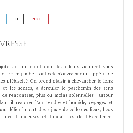
T
+1
PIN IT
vresse.
jote sur un feu et dont les odeurs viennent vous
 mettre en jambe. Tout cela s’ouvre sur un appétit de
es plébiscité. On prend plaisir à chevaucher le long
s et les sentes, à dérouler le parchemin des sens
t de rencontres, plus ou moins solennelles, autour
aut il respirer l’air tendre et humide, cépages et
on, délier la part des « jus » de celle des lieux, lieux
rance frondeuses et fondatrices de l’Excellence,