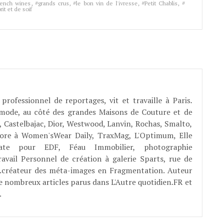
rench wines
,
grands crus
,
le bon vin de l'ivresse
,
Petit Chablis
,
rit et de soif
professionnel de reportages, vit et travaille à Paris.
 mode, au côté des grandes Maisons de Couture et de
, Castelbajac, Dior, Westwood, Lanvin, Rochas, Smalto,
abore à Women'sWear Daily, TraxMag, L'Optimum, Elle
rate pour EDF, Féau Immobilier, photographie
ravail Personnel de création à galerie Sparts, rue de
E...créateur des méta-images en Fragmentation. Auteur
e nombreux articles parus dans L'Autre quotidien.FR et
.