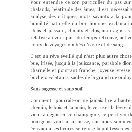
Pour entendre ce son particulier du pas sur l
chalands, béatitude des âmes, il est nécessair
analyse des critiques, mots savants à la pom
humilité naturelle du bon homme, exclamatio
chais et passant, climats et clos, montagnes, va
relative au vin : part du temps retrouvé, acti
cours de voyages nimbés d’ivoire et de sang.
C’est un rêve éveillé qui n’est plus autre chos
bue, irisée, jusqu’à la jouissance, parabole di
charnelle et pourtant franche, joyeuse ivresse 
buchers éclatants, saules de la grand rue ondoy
Sans sagesse et sans soif
Comment pourrait-on ne jamais lire à haute vo
chemin, le bois et la main, le verre et la lèvre
vient à déguster ce champagne, ce petit vin d
bourgeois vont à la messe, car nous sommes
écrivain à ses heures se refuse la politesse de