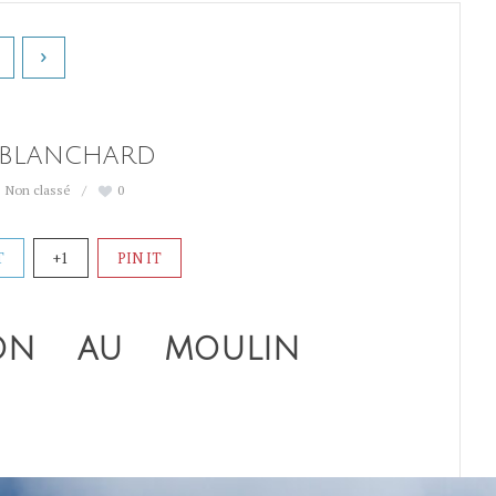
 BLANCHARD
Non classé
0
T
+1
PIN IT
ION AU MOULIN