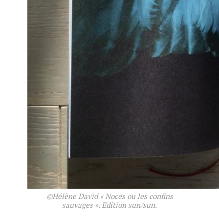
©Hélène David « Noces ou les confins
sauvages ». Edition sun/sun.