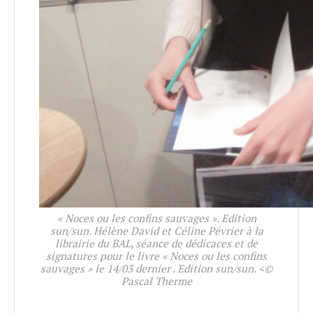
« Noces ou les confins sauvages ». Edition
sun/sun. Hélène David et Céline Pévrier à la
librairie du BAL, séance de dédicaces et de
signatures pour le livre « Noces ou les confins
sauvages » le 14/03 dernier . Edition sun/sun. <©
Pascal Therme