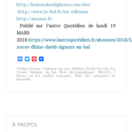
http://helenedavidphoto.com/site/
http://www.le-bal.fr/les-editions
http://sunsun.fr/
Publié sur l’autre Quotidien de lundi 19
MARS
2018
https://www.lautrequotidien.fr/abonnes/2018/3
noces-dhlne-david-signent-au-bal
Facebook
Twitter
Pinterest
Céline Pévrier
,
editons sun sun
,
Hélène David
,
Le Bal
,
Le
Vivant
,
librairie du Bal
,
livre photographique
,
NOCES
,
Noces ou les confins sauvages
,
Parc des calanques de
Marseille
À propos