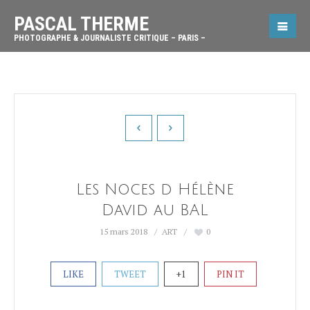
PASCAL THERME
PHOTOGRAPHE & JOURNALISTE CRITIQUE – PARIS –
Les Noces d Hélène
David au BAL
15 mars 2018
ART
0
LIKE
TWEET
+1
PIN IT