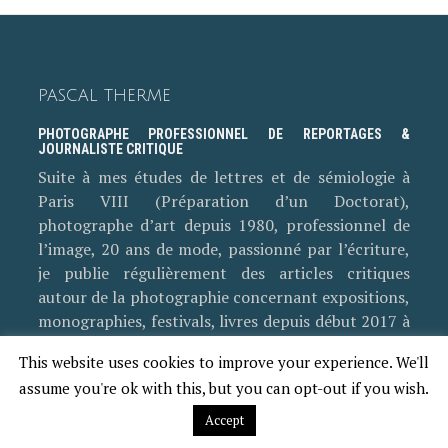
PASCAL THERME
PHOTOGRAPHE PROFESSIONNEL DE REPORTAGES &
JOURNALISTE CRITIQUE
Suite à mes études de lettres et de sémiologie à
Paris VIII (Préparation d’un Doctorat),
photographe d’art depuis 1980, professionnel de
l’image, 20 ans de mode, passionné par l’écriture,
je publie régulièrement des articles critiques
autour de la photographie concernant expositions,
monographies, festivals, livres depuis début 2017 à
mowwgli.com, à lautrequotidien.fr (une
This website uses cookies to improve your experience. We'll
cinquantaine d’articles). Artiste de l’éveil et des
assume you're ok with this, but you can opt-out if you wish.
problématiques liées à l’écriture photographique,
rédacteur engagé, ma production est considérée
Accept
critique au sens littéraire du terme. Etant